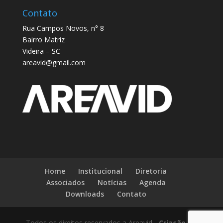
Contato
Rua Campos Novos, n° 8
Bairro Matriz
Videira – SC
areavid@gmail.com
Home
Institucional
Diretoria
Associados
Notícias
Agenda
Downloads
Contato
Todos os direitos reservados a Areavid -
Criação de