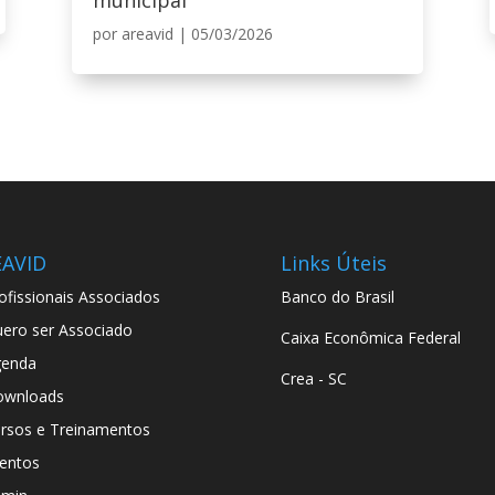
municipal
por
areavid
|
05/03/2026
EAVID
Links Úteis
ofissionais Associados
Banco do Brasil
ero ser Associado
Caixa Econômica Federal
genda
Crea - SC
ownloads
rsos e Treinamentos
entos