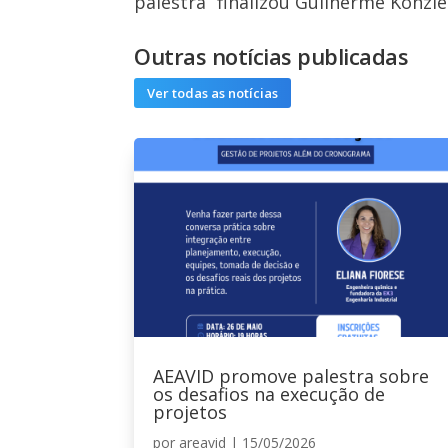
palestra” finalizou Guilherme Konzle
Outras notícias publicadas
Ver todas as notícias
AEAVID promove palestra sobre
os desafios na execução de
projetos
por
areavid
|
15/05/2026