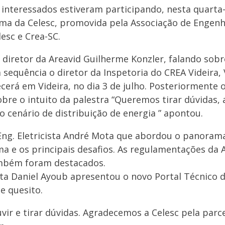
e interessados estiveram participando, nesta quarta-
ma da Celesc, promovida pela Associação de Engenhe
esc e Crea-SC.
 diretor da Areavid Guilherme Konzler, falando sobre
a sequência o diretor da Inspetoria do CREA Videira,
erá em Videira, no dia 3 de julho. Posteriormente o
obre o intuito da palestra “Queremos tirar dúvidas,
no cenário de distribuição de energia ” apontou.
o Eng. Eletricista André Mota que abordou o panoram
ma e os principais desafios. As regulamentações da 
ambém foram destacados.
sta Daniel Ayoub apresentou o novo Portal Técnico da
e quesito.
ir e tirar dúvidas. Agradecemos a Celesc pela parce