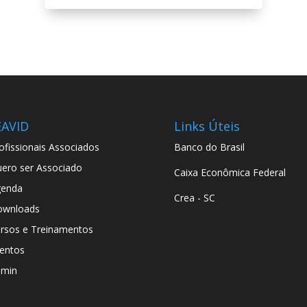
EAVID
Links Úteis
ofissionais Associados
Banco do Brasil
ero ser Associado
Caixa Econômica Federal
genda
Crea - SC
ownloads
rsos e Treinamentos
entos
dmin