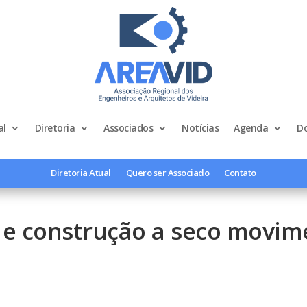
al
Diretoria
Associados
Notícias
Agenda
D
Diretoria Atual
Quero ser Associado
Contato
 e construção a seco movime