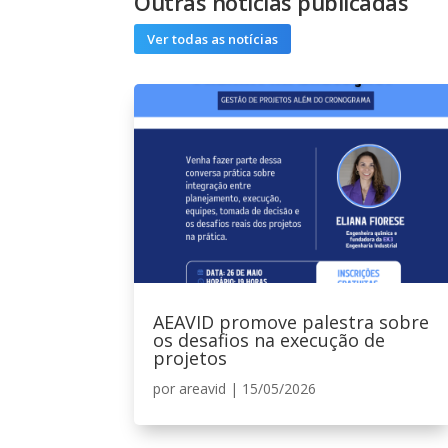
Outras notícias publicadas
Ver todas as notícias
AEAVID promove palestra sobre
os desafios na execução de
projetos
por
areavid
|
15/05/2026